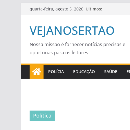
Pular
Últimos:
quarta-feira, agosto 5, 2026
para
o
VEJANOSERTAO
conteúdo
Nossa missão é fornecer notícias precisas e
oportunas para os leitores
POLÍCIA
EDUCAÇÃO
SAÚDE
E
Política