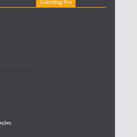
ColorMag Pro
leções