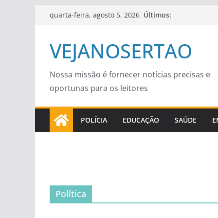
Pular
Últimos:
quarta-feira, agosto 5, 2026
para
o
VEJANOSERTAO
conteúdo
Nossa missão é fornecer notícias precisas e
oportunas para os leitores
POLÍCIA
EDUCAÇÃO
SAÚDE
E
Política