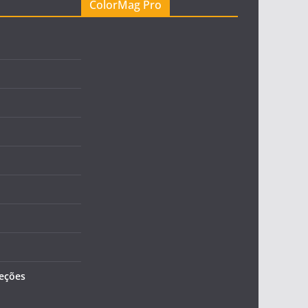
ColorMag Pro
leções