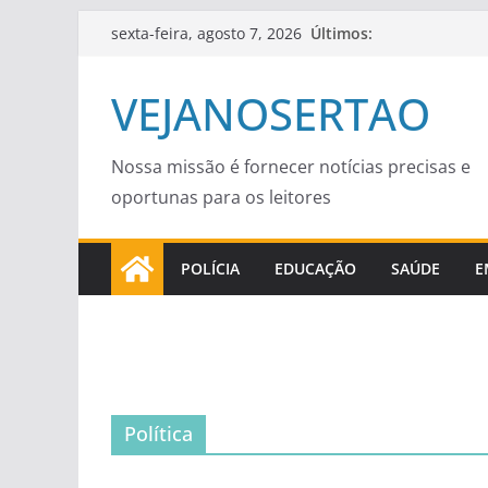
Pular
Últimos:
sexta-feira, agosto 7, 2026
para
o
VEJANOSERTAO
conteúdo
Nossa missão é fornecer notícias precisas e
oportunas para os leitores
POLÍCIA
EDUCAÇÃO
SAÚDE
E
Política