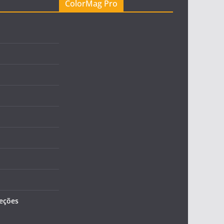
ColorMag Pro
leções