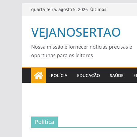
Pular
Últimos:
quarta-feira, agosto 5, 2026
para
o
VEJANOSERTAO
conteúdo
Nossa missão é fornecer notícias precisas e
oportunas para os leitores
POLÍCIA
EDUCAÇÃO
SAÚDE
E
Política