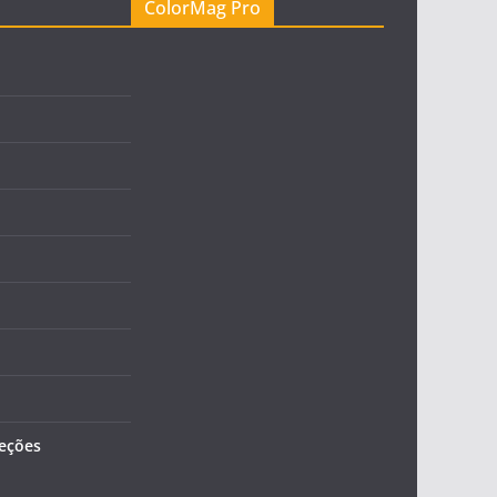
ColorMag Pro
leções