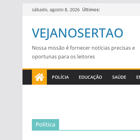
Pular
Últimos:
sábado, agosto 8, 2026
para
o
VEJANOSERTAO
conteúdo
Nossa missão é fornecer notícias precisas e
oportunas para os leitores
POLÍCIA
EDUCAÇÃO
SAÚDE
E
Política