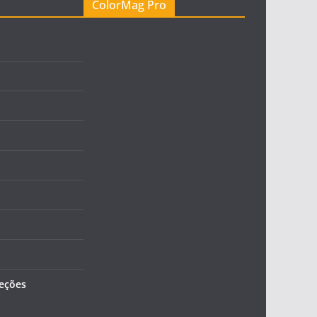
ColorMag Pro
leções