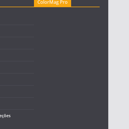
ColorMag Pro
leções