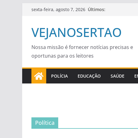
Pular
Últimos:
sexta-feira, agosto 7, 2026
para
o
VEJANOSERTAO
conteúdo
Nossa missão é fornecer notícias precisas e
oportunas para os leitores
POLÍCIA
EDUCAÇÃO
SAÚDE
E
Política