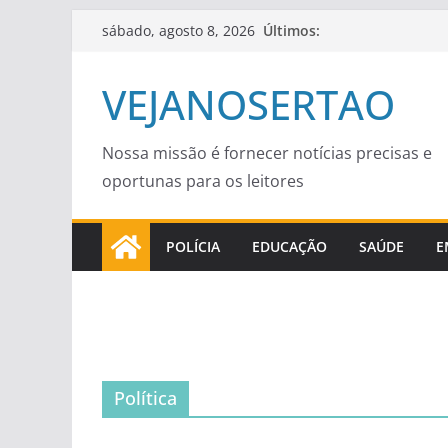
Pular
Últimos:
sábado, agosto 8, 2026
para
o
VEJANOSERTAO
conteúdo
Nossa missão é fornecer notícias precisas e
oportunas para os leitores
POLÍCIA
EDUCAÇÃO
SAÚDE
E
Política