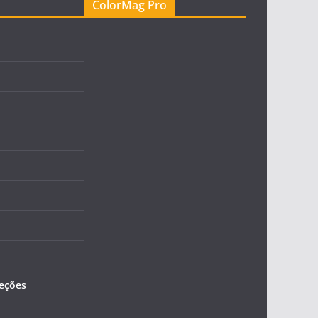
ColorMag Pro
leções